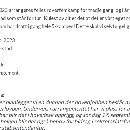
23 arrangeres felles roverfemkamp for tredje gang, og i år 
ad som står for tur! Kulest av alt er det at det er vårt eget
 har dratt i gang hele 5-kampen! Dette skal vi selvfølgelig 
p, 2023
ikstad
 kr
angement
pa:
r planlegger vi en dugnad der hovedjobben består av
erløypen. Underveis i arrangementet har vi plass for al
r blir det i hovedsak opprigg, og søndag 17. septemb
elgen blir det også behov for bidrag i sekretariatsfu
 stabsintendantur.