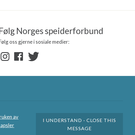
Følg Norges speiderforbund
Følg oss gjerne i sosiale medier:
nere
ruken av
I UNDERSTAND - CLOSE THIS
apsler
MESSAGE