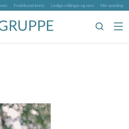
asen
Fredrikstad krets
Ledige stillinger og verv
Min speiding
RGRUPPE