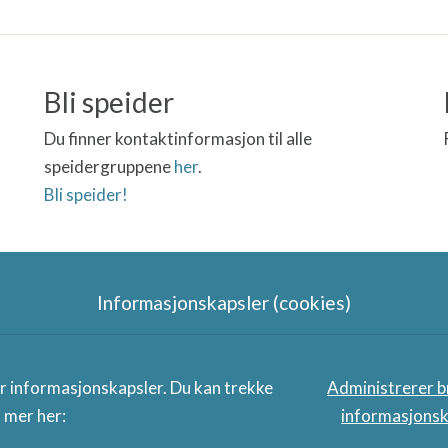
Bli speider
Du finner kontaktinformasjon til alle
speidergruppene
her
.
Bli speider!
Informasjonskapsler (cookies)
Speidergruppas samarbeidspart
er informasjonskapsler. Du kan trekke
Administrerer b
s mer her:
informasjonsk