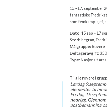
15.–17. september 20
fantastiske Fredrikst
som femkamp-sjef, som
Dato:
15 sep – 17 se
Sted:
Isegran, Fredr
Målgruppe:
Rovere
Deltageravgift:
350
Type:
Nasjonalt arr
Til alle rovere i grup
Lørdag 9.septembe
elementer til hind
Fredag 15.septembe
nedrigg. Gjennom h
postbemanning og