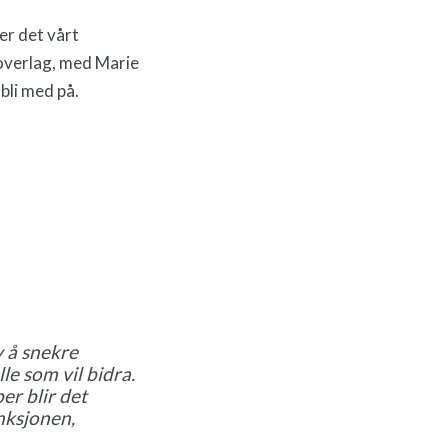
er det vårt
 roverlag, med Marie
bli med på.
 å snekre
le som vil bidra.
er blir det
nksjonen,