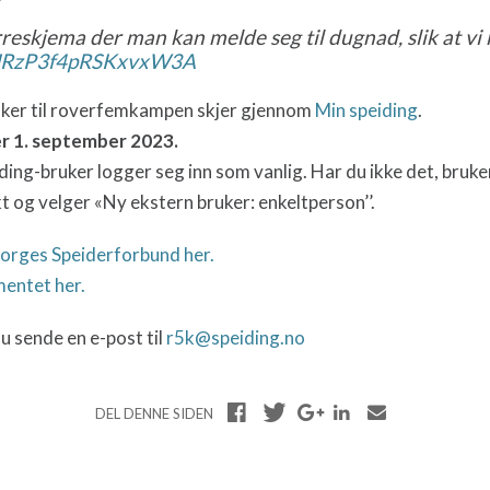
rreskjema der man kan melde seg til dugnad, slik at vi 
JRzP3f4pRSKxvxW3A
ker til roverfemkampen skjer gjennom
Min speiding
.
r 1. september 2023.
ing-bruker logger seg inn som vanlig. Har du ikke det, bruke
t og velger «Ny ekstern bruker: enkeltperson’’.
Norges Speiderforbund her.
entet her.
u sende en e-post til
r5k@speiding.no
DEL DENNE SIDEN