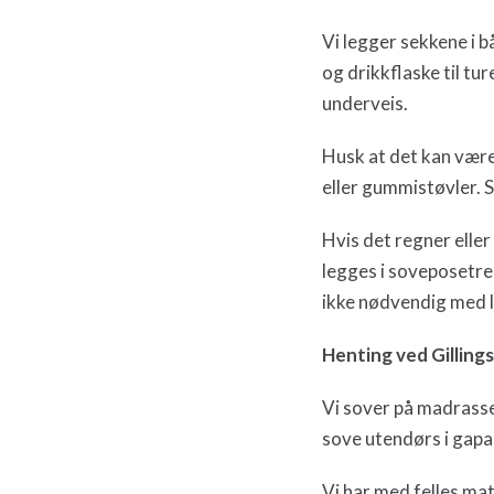
Vi legger sekkene i 
og drikkflaske til tur
underveis.
Husk at det kan være
eller gummistøvler. S
Hvis det regner eller
legges i soveposetre
ikke nødvendig med l
Henting ved Gillings
Vi sover på madrasse
sove utendørs i gapa
Vi har med felles mat