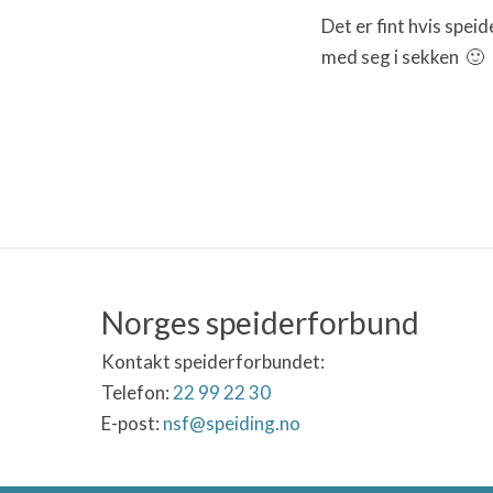
Det er fint hvis spei
med seg i sekken 🙂
Norges speiderforbund
Kontakt speiderforbundet:
Telefon:
22 99 22 30
E-post:
nsf@speiding.no