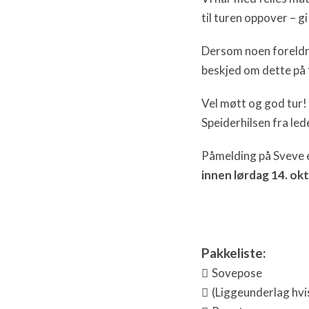
til turen oppover – g
Dersom noen foreldre ø
beskjed om dette på
Vel møtt og god tur!
Speiderhilsen fra led
Påmelding på Sveve e
innen lørdag 14. ok
Pakkeliste:

Sovepose

(Liggeunderlag hvi