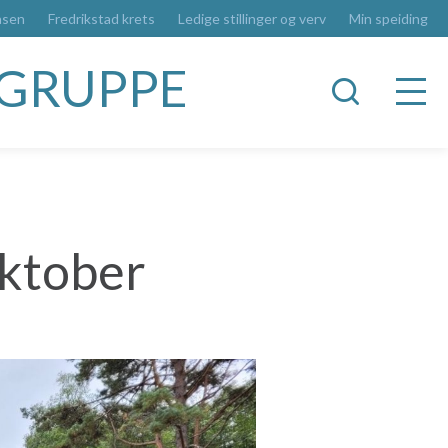
asen
Fredrikstad krets
Ledige stillinger og verv
Min speiding
RGRUPPE
oktober