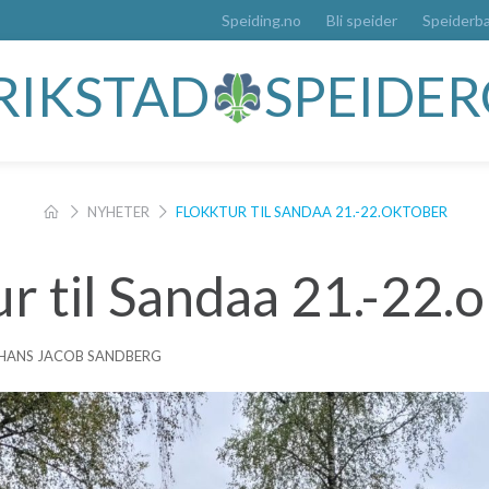
Speiding.no
Bli speider
Speiderb
DRIKSTAD
SPEIDE
NYHETER
FLOKKTUR TIL SANDAA 21.-22.OKTOBER
r til Sandaa 21.-22.
 HANS JACOB SANDBERG