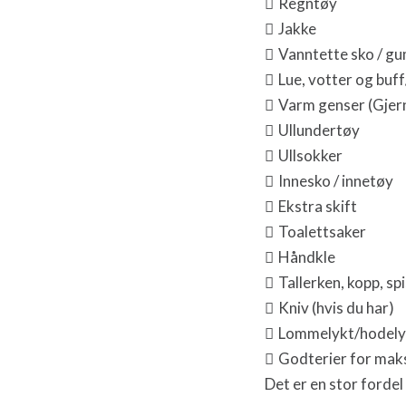

Regntøy

Jakke

Vanntette sko / g

Lue, votter og buff

Varm genser (Gjern

Ullundertøy

Ullsokker

Innesko / innetøy

Ekstra skift

Toalettsaker

Håndkle

Tallerken, kopp, sp

Kniv (hvis du har)

Lommelykt/hodely

Godterier for maks
Det er en stor fordel