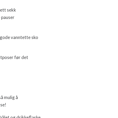
lett sekk
e pauser
e gode vanntette sko
stposer før det
så mulig å
ose!
rbålet og drikkeflaske