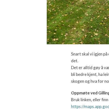
Snart skal vi igjen p
det.
Det er alltid gøy å v
bli bedre kjent, ha le
skogen og hva for noe
Oppmøte ved Gilling
Bruk linken, eller fi
https://maps.app.