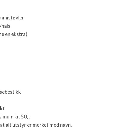
ummistøvler
/hals
e en ekstra)
isebestikk
kt
imum kr. 50,-.
 at
alt
utstyr er merket med navn.