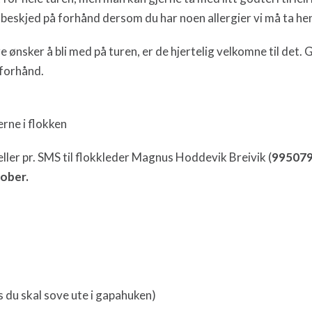
i beskjed på forhånd dersom du har noen allergier vi må ta hen
nsker å bli med på turen, er de hjertelig velkomne til det. Gi 
 forhånd.
erne i flokken
ller pr. SMS til flokkleder Magnus Hoddevik Breivik (
995079
tober.
s du skal sove ute i gapahuken)