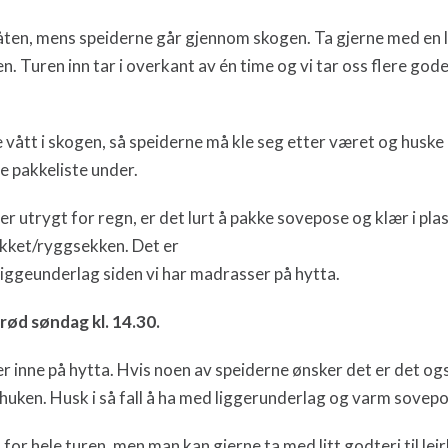
båten, mens speiderne går gjennom skogen. Ta gjerne med en 
en. Turen inn tar i overkant av én time og vi tar oss flere god
 vått i skogen, så speiderne må kle seg etter været og husk
e pakkeliste under.
 er utrygt for regn, er det lurt å pakke sovepose og klær i pla
kket/ryggsekken. Det er
iggeunderlag siden vi har madrasser på hytta.
rød søndag kl. 14.30.
r inne på hytta. Hvis noen av speiderne ønsker det er det og
huken. Husk i så fall å ha med liggerunderlag og varm sovep
 for hele turen, men man kan gjerne ta med litt godteri til lei