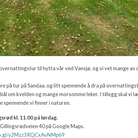
å overnattingstur til hytta vår ved Vansjø, og vi vet mange av 
ære på tur på Sandaa, og litt spennende å dra på overnattingst
irbål om kvelden og mange morsomme leker. I tillegg skal vi lær
 spennende vi finner i naturen.
srød kl. 11.00 på lørdag.
nn Gillingsrødveien 40 på Google Maps.
goo.gl/y2Mzz3RQCxAvNMp69