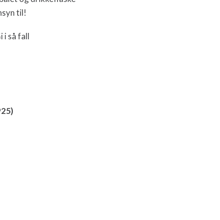
syn til!
i så fall
25)